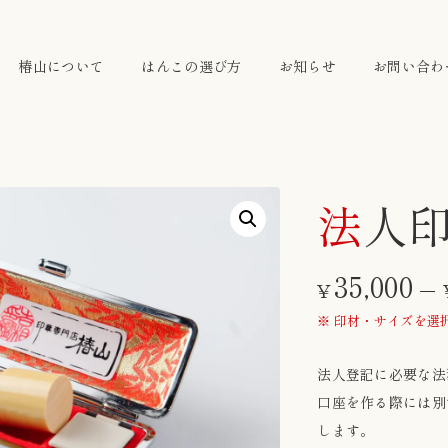
椿山について
はんこの選び方
お知らせ
お問い合わ
法人
35,000
–
¥
※ 印材・サイズを選
法人登記に必要な法
口座を作る際には別
します。