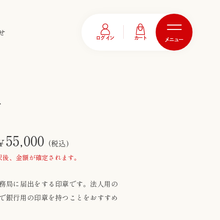
せ
ログイン
カート
メニュー
印
価
55,000
¥
(税込)
択後、金額が確定されます。
格
帯:
務局に届出をする印章です。法人用の
で銀行用の印章を持つことをおすすめ
¥35,000